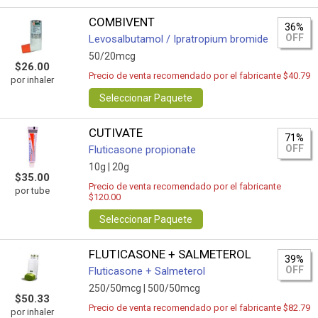
COMBIVENT
36%
OFF
Levosalbutamol / Ipratropium bromide
50/20mcg
$26.00
Precio de venta recomendado por el fabricante $40.79
por inhaler
Seleccionar Paquete
CUTIVATE
71%
OFF
Fluticasone propionate
10g |
20g
$35.00
Precio de venta recomendado por el fabricante
por tube
$120.00
Seleccionar Paquete
FLUTICASONE + SALMETEROL
39%
OFF
Fluticasone + Salmeterol
250/50mcg |
500/50mcg
$50.33
Precio de venta recomendado por el fabricante $82.79
por inhaler