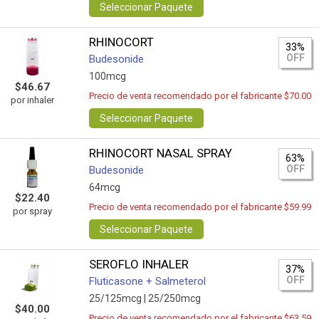
Seleccionar Paquete
RHINOCORT
33%
OFF
Budesonide
100mcg
$46.67
Precio de venta recomendado por el fabricante $70.00
por inhaler
Seleccionar Paquete
RHINOCORT NASAL SPRAY
63%
OFF
Budesonide
64mcg
$22.40
Precio de venta recomendado por el fabricante $59.99
por spray
Seleccionar Paquete
SEROFLO INHALER
37%
OFF
Fluticasone + Salmeterol
25/125mcg |
25/250mcg
$40.00
Precio de venta recomendado por el fabricante $63.59