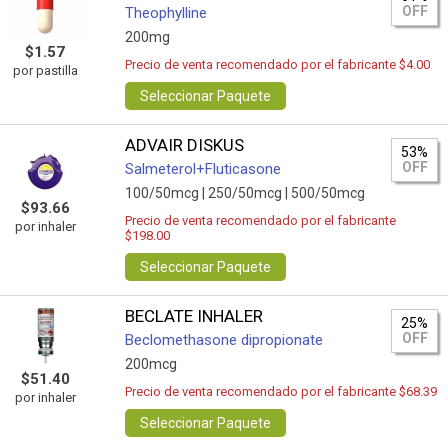
OFF
Theophylline
200mg
$1.57
Precio de venta recomendado por el fabricante $4.00
por pastilla
Seleccionar Paquete
ADVAIR DISKUS
53%
OFF
Salmeterol+Fluticasone
100/50mcg |
250/50mcg |
500/50mcg
$93.66
Precio de venta recomendado por el fabricante
por inhaler
$198.00
Seleccionar Paquete
BECLATE INHALER
25%
OFF
Beclomethasone dipropionate
200mcg
$51.40
Precio de venta recomendado por el fabricante $68.39
por inhaler
Seleccionar Paquete