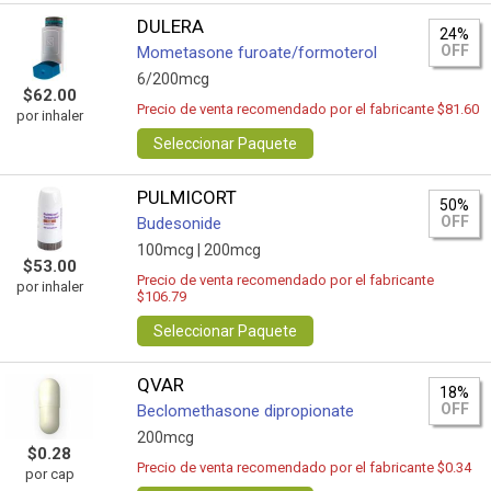
DULERA
24%
OFF
Mometasone furoate/formoterol
6/200mcg
$62.00
Precio de venta recomendado por el fabricante $81.60
por inhaler
Seleccionar Paquete
PULMICORT
50%
OFF
Budesonide
100mcg |
200mcg
$53.00
Precio de venta recomendado por el fabricante
por inhaler
$106.79
Seleccionar Paquete
QVAR
18%
OFF
Beclomethasone dipropionate
200mcg
$0.28
Precio de venta recomendado por el fabricante $0.34
por cap