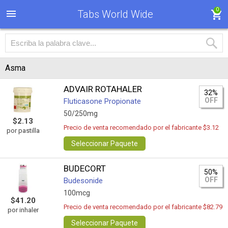
0
Tabs World Wide
Asma
ADVAIR ROTAHALER
32%
OFF
Fluticasone Propionate
50/250mg
$2.13
Precio de venta recomendado por el fabricante $3.12
por pastilla
Seleccionar Paquete
BUDECORT
50%
OFF
Budesonide
100mcg
$41.20
Precio de venta recomendado por el fabricante $82.79
por inhaler
Seleccionar Paquete