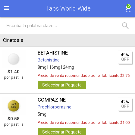
0
Tabs World Wide
Cinetosis
BETAHISTINE
49%
OFF
Betahistine
8mg |
16mg |
24mg
$1.40
Precio de venta recomendado por el fabricante $2.76
por pastilla
Seleccionar Paquete
COMPAZINE
42%
OFF
Prochlorperazine
5mg
$0.58
Precio de venta recomendado por el fabricante $1.00
por pastilla
Seleccionar Paquete