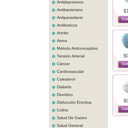
Antidepresivos
Antibacteriano
$
Antiparasitario
Com
Antibioticos
Artritis
Asma
Método Anticonceptivo
$
Tensión Arterial
Cáncer
Com
Cardiovascular
Colesterol
Diabetis
Diurético
$
Disfunción Erectiva
Com
Colirio
Salud De Gastro
Salud General