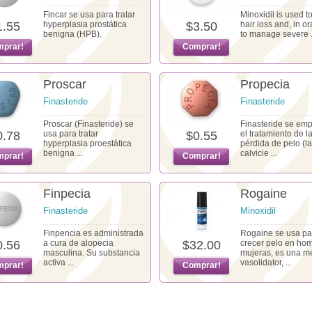
Fincar se usa para tratar
Minoxidil is used to
1.55
hyperplasia prostática
$3.50
hair loss and, in or
benigna (HPB).
to manage severe .
prar!
Comprar!
Proscar
Propecia
Finasteride
Finasteride
Proscar (Finasteride) se
Finasteride se em
0.78
usa para tratar
$0.55
el tratamiento de l
hyperplasia proestática
pérdida de pelo (la
benigna ...
calvicie ...
prar!
Comprar!
Finpecia
Rogaine
Finasteride
Minoxidil
Finpencia es administrada
Rogaine se usa pa
0.56
a cura de alopecia
$32.00
crecer pelo en ho
masculina. Su substancia
mujeras, es una m
activa ...
vasolidator, ...
prar!
Comprar!