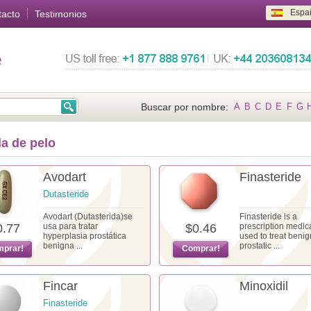
Espa
tacto
Testimonios
e
Buscar por nombre:
A
B
C
D
E
F
G
a de pelo
Avodart
Finasteride
Dutasteride
Avodart (Dutasterida)se
Finasteride is a
0.77
usa para tratar
$0.46
prescription medic
hyperplasia prostática
used to treat benig
benigna ...
prostatic ...
prar!
Comprar!
Fincar
Minoxidil
Finasteride