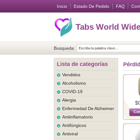
Inicio
Estado De Pedido
FAQ
Con
Tabs World Wid
Busqueda:
Lista de categorías
Pérdid
Vendidos
Alcoholismo
COVID-19
Alergia
$
Enfermedad De Alzheimer
Com
Antiinflamatorio
Antifúngicos
Antiviral