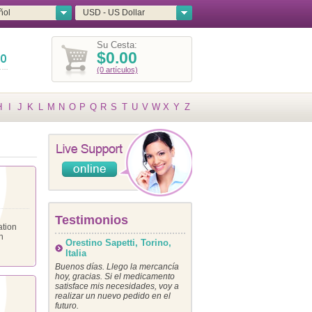
ñol
USD - US Dollar
Su Cesta:
$0.00
(0 artículos)
H
I
J
K
L
M
N
O
P
Q
R
S
T
U
V
W
X
Y
Z
Testimonios
ation
n
Orestino Sapetti, Torino,
Italia
Buenos días. Llego la mercancía
hoy, gracias. Si el medicamento
satisface mis necesidades, voy a
realizar un nuevo pedido en el
futuro.