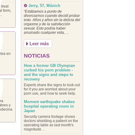
Jerry, 57, Múnich
 treat
al form,
“Estábamos a punto de
..
divorciarnos cuando decidí probar
esto. Años y años sin la delicia del
orgasmo y de la satisfacción
sexual. Esto podría haber
arruinado cualquier vida, ...
Leer más
plea en
NOTICIAS
a
How a former GB Olympian
curbed his porn problem -
and the signs and steps to
recovery
Experts share the signs to look out
for if you are worried about your
porn use, and how to seek help.
ra
Moment earthquake shakes
mbres y
hospital operating room in
edecina
Japan
Security camera footage shows
doctors shielding a patient on the
operating table as last month's
magnitude ...